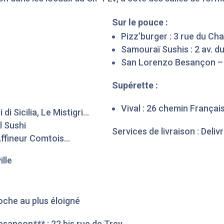
Sur le pouce :
Pizz’burger : 3 rue du Ch
Samouraï Sushis : 2 av. 
San Lorenzo Besançon – P
Supérette :
Vival : 26 chemin Français
 di Sicilia, Le Mistigri…
l Sushi
Services de livraison : Deli
’Affineur Comtois…
ille
roche au plus éloigné
Besançon*** : 22 bis rue de Trey