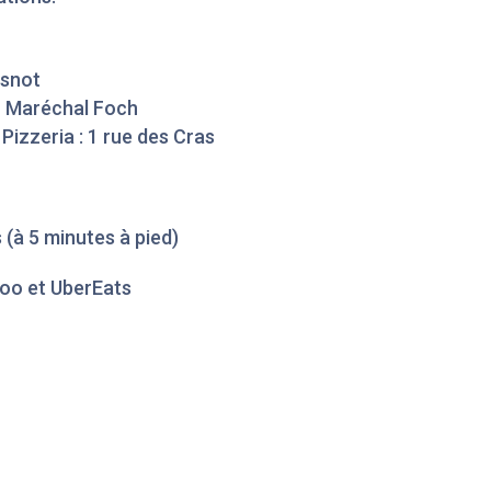
asnot
du Maréchal Foch
izzeria : 1 rue des Cras
 (à 5 minutes à pied)
vroo et UberEats