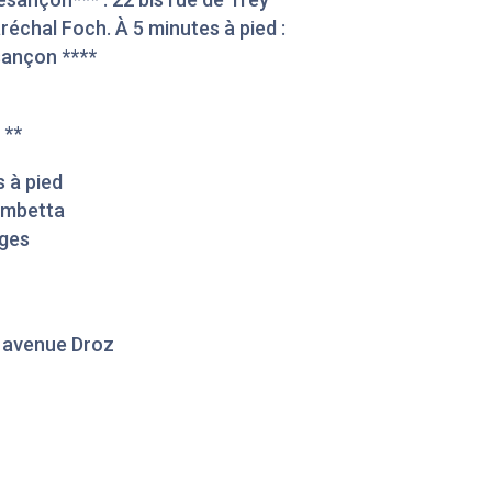
échal Foch. À 5 minutes à pied :
sançon ****
 **
s à pied
Gambetta
nges
3 avenue Droz