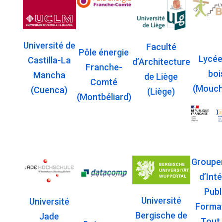
Université de
Faculté
Pôle énergie
Lycée
Castilla-La
d’Architecture
Franche-
boi
Mancha
de Liège
Comté
(Mouch
(Cuenca)
(Liège)
(Montbéliard)
Groupe
d’Int
Publ
Université
Université
Forma
Bergische de
Jade
Tout