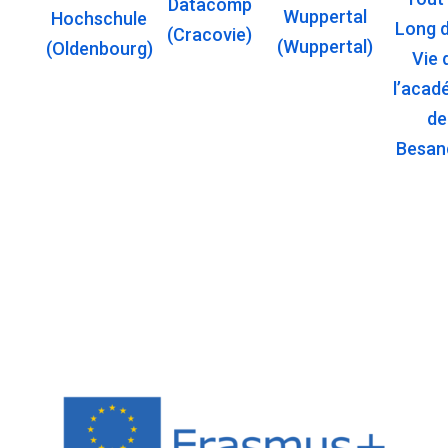
Datacomp
Wuppertal
Hochschule
Long d
(Cracovie)
(Wuppertal)
(Oldenbourg)
Vie 
l’acad
de
Besan