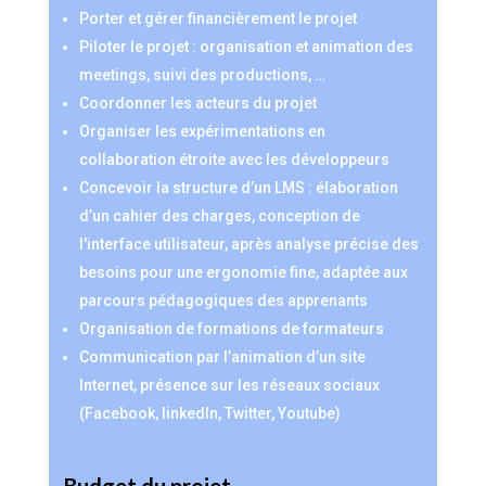
Porter et gérer financièrement le projet
Piloter le projet : organisation et animation des
meetings, suivi des productions, …
Coordonner les acteurs du projet
Organiser les expérimentations en
collaboration étroite avec les développeurs
Concevoir la structure d’un LMS : élaboration
d’un cahier des charges, conception de
l'interface utilisateur, après analyse précise des
besoins pour une ergonomie fine, adaptée aux
parcours pédagogiques des apprenants
Organisation de formations de formateurs
Communication par l’animation d’un site
Internet, présence sur les réseaux sociaux
(Facebook, linkedIn, Twitter, Youtube)