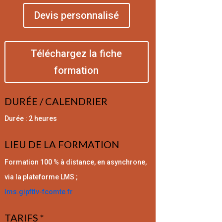
Devis personnalisé
Téléchargez la fiche
formation
DURÉE / CALENDRIER
Durée : 2 heures
LIEU DE LA FORMATION
Formation 100 % à distance, en asynchrone,
via la plateforme LMS ;
lms.gipftlv-fcomte.fr
TARIFS *