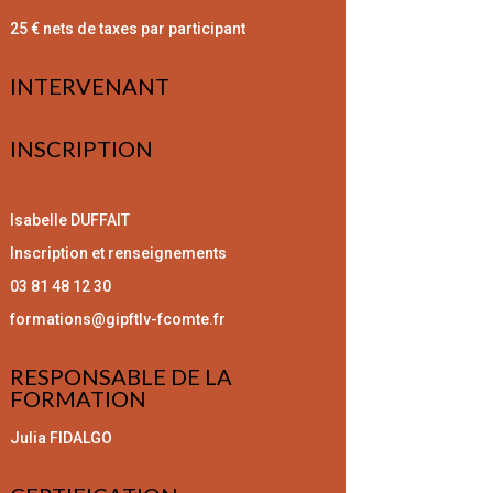
25 € nets de taxes par participant
INTERVENANT
INSCRIPTION
Isabelle DUFFAIT
Inscription et renseignements
03 81 48 12 30
formations@gipftlv-fcomte.fr
RESPONSABLE DE LA
FORMATION
Julia FIDALGO