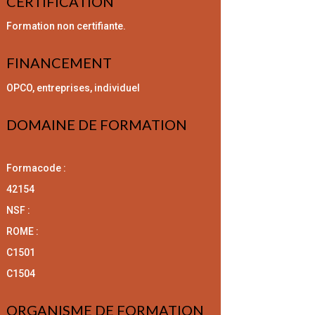
CERTIFICATION
Formation non certifiante.
FINANCEMENT
OPCO, entreprises, individuel
DOMAINE DE FORMATION
Formacode :
42154
NSF :
ROME :
C1501
C1504
ORGANISME DE FORMATION