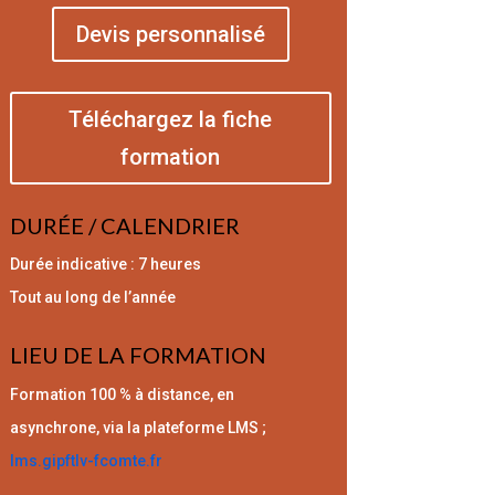
Devis personnalisé
Téléchargez la fiche
formation
DURÉE / CALENDRIER
Durée indicative : 7 heures
Tout au long de l’année
LIEU DE LA FORMATION
Formation 100 % à distance, en
asynchrone, via la plateforme LMS ;
lms.gipftlv-fcomte.fr