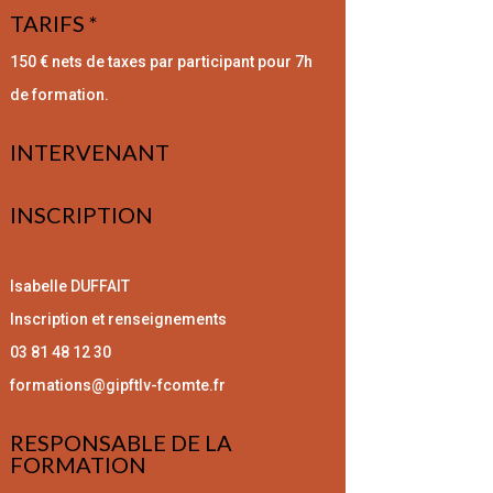
TARIFS *
150 € nets de taxes par participant pour 7h
de formation.
INTERVENANT
INSCRIPTION
Isabelle DUFFAIT
Inscription et renseignements
03 81 48 12 30
formations@gipftlv-fcomte.fr
RESPONSABLE DE LA
FORMATION