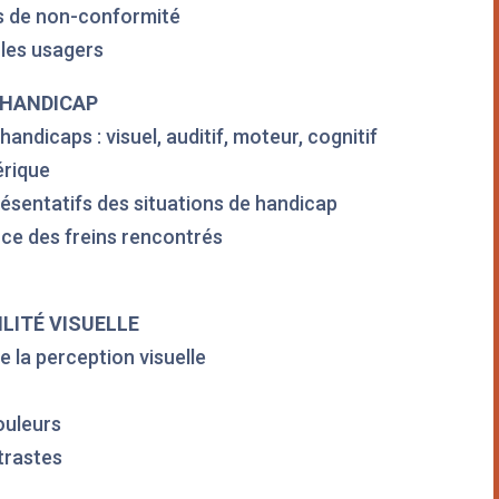
cas de non-conformité
 les usagers
 HANDICAP
andicaps : visuel, auditif, moteur, cognitif
érique
résentatifs des situations de handicap
nce des freins rencontrés
ILITÉ VISUELLE
e la perception visuelle
uleurs ​
ntrastes