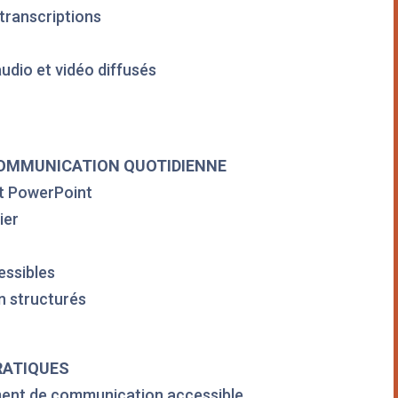
 transcriptions
udio et vidéo diffusés
COMMUNICATION QUOTIDIENNE
t PowerPoint
ier
essibles
on structurés
PRATIQUES
ment de communication accessible